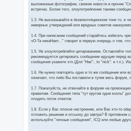
выложенные фотографии, свежие новости и прочие "Сп
встречах. Более того, злоупотребление такими сообще
1.3. Не высказывайте в безапелляционном тоне то, в 
неверных утверждений или вредных советов наказуемо
1.4. При написании сообщений старайтесь избегать чре
чО-Та некаНает..." говорит в первую очередь о том, ч
1.5. Не злоупотребляйте цитированием. Оставляйте то
рекомендуется цитировать сообщение идущие перед ва
сообщения укажите это (Для "Ник":, to "niсk": и т.п.)
1.6. Не нужно повторять одно и то же сообщение или в
означает, что либо Вы поставили в тупик весь форум, л
1.7. Пожалуйста, не отвечайте в форуме на провокацио
правилам. Сообщения типа "тут кругом одни козлы" д
плодить поток ответов.
1.8. Если у Вас плохое настроение, или Вас кто-то об
отложить решение и отсылку до завтра? В противном с
используйте "личные сообщения", IСQ или любые друг