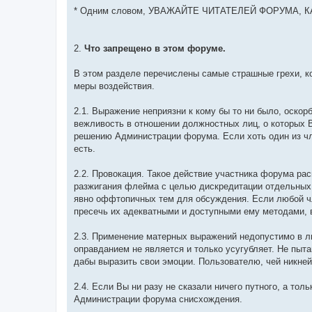
* Одним словом, УВАЖАЙТЕ ЧИТАТЕЛЕЙ ФОРУМА, К
2.
Что запрещено в этом форуме.
В этом разделе перечислены самые страшные грехи, ко
меры воздействия.
2.1. Выражение неприязни к кому бы то ни было, оско
вежливость в отношении должностных лиц, о которых 
решению Администрации форума. Если хоть один из чл
есть.
2.2. Провокация. Такое действие участника форума ра
разжигания флейма с целью дискредитации отдельных
явно оффтопичных тем для обсуждения. Если любой чл
пресечь их адекватными и доступными ему методами, 
2.3. Применение матерных выражений недопустимо в л
оправданием не является и только усугубляет. Не пыт
дабы выразить свои эмоции. Пользователю, чей никней
2.4. Если Вы ни разу не сказали ничего путного, а тол
Администрации форума снисхождения.