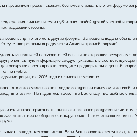
бым нарушением правил, скажем, бесполезно решать в этом форуме воп
е содержания личных писем и публикация любой другой частной информ
 пострадавшей стороны.
 запрещены, для этого есть другие форумы. Запрещена подача объявлен
е/отсутствие рекламы определяется Администрацией форума).
удалять из подписей пользователей ссылки на сторонние ресурсы без д
 другую контактную информацию следует указывать в соответствующих
для раскрутки своего проекта, обсудите предварительно данный вопрос
тся на nwd.ru.
администрация, а с 2006 года их список не меняется.
зывают, что автор маленько не в ладах со здравым смыслом и логикой, и
перед читателями. Не надейтесь также, что Вас спасут волшебные слова
ию и излишнюю тормозность, вызывают законное раздражение читателей
е засчитать такое сообщение как нарушение. В этом отношении члены 
форума.
ельных площадок метрополитена. Если Ваш вопрос касается шахт, то п