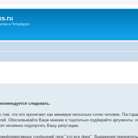
s.ru
етро в Петербурге
екомендуется следовать.
о том, что его прочитают как минимум несколько сотен человек. Постар
лей. Обосновывайте Ваше мнение и тщательно подбирайте аргументы: л
жет нечаянно подпортить Вашу репутацию.
лоинформативных сообщений типа "это все бред". Выражения признатель