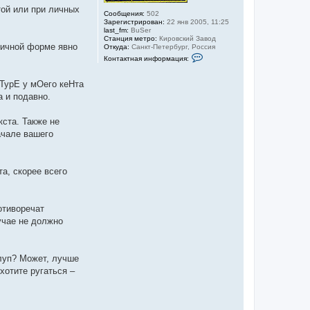
той или при личных
Сообщения:
502
Зарегистрирован:
22 янв 2005, 11:25
last_fm:
BuSer
Станция метро:
Кировский Завод
оричной форме явно
Откуда:
Санкт-Петербург, Россия
К
Контактная информация:
о
н
т
аТурЕ у мОего кеНта
а
а и подавно.
к
т
н
кста. Также не
а
я
ачале вашего
и
н
ф
о
а, скорее всего
р
м
а
ц
и
отиворечат
я
учае не должно
п
о
л
ь
з
тлуп? Может, лучше
о
хотите ругаться –
в
а
т
е
л