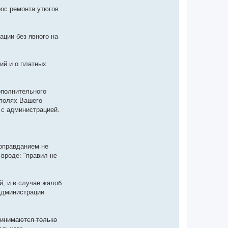
рос ремонта утюгов
ации без явного на
ий и о платных
ополнительного
 полях Вашего
 с администрацией.
 оправданием не
 вроде: "правил не
, и в случае жалоб
Администрации
ринимаются только