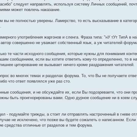
асибо" следует направлять, используя систему Личных сообщений, поч
ниями может повлечь наказание.
чем вы не полностью уверены. Ламерство, то есть высказывание в катег
.
змерного употребления жаргонов и сленга. Фраза типа: "нУ тУт ТипА в н
то автор совершенно не уважает собственный язык, а уж читателей форум
лько те части исходного сообщения, которые нужны для понимания конте
шим сообщением, если вы хотите ответить кому-то определенно, то в н
. Излишнее цитирование не вызывает ничего кроме раздражения читателей.
опрос во многих темах и разделах форума. То, что Вы не получаете ответ
ибо что ответ появлялся уже раз сто.
нные сообщения, и не обсуждайте их, если Вы подозреваете, что они пр
олжны быть проигнорированы вами. Одно дурное сообщение ни в коем сл
идел - подумайте трижды, а стоит ли отправлять настроченный в гневе о
лучае не исключено, что позже вы будете сожалеть о написанном. Если 
ие средства отличные от разделов и тем форума.