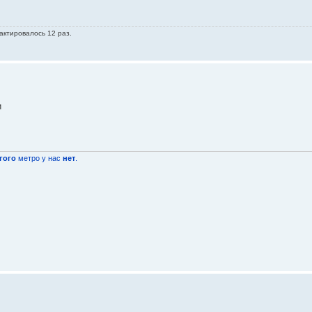
актировалось 12 раз.
и
гого
метро у нас
нет
.