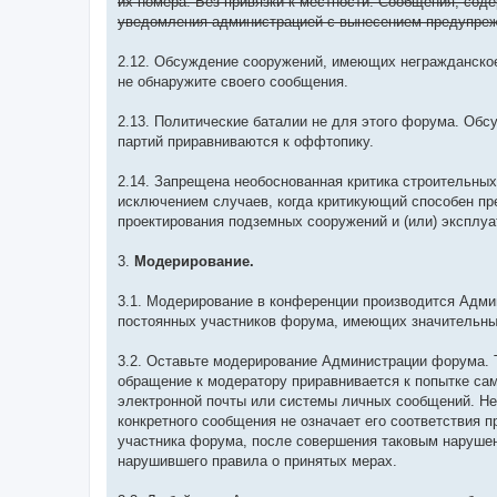
их номера. Без привязки к местности. Сообщения, сод
уведомления администрацией с вынесением предупре
2.12. Обсуждение сооружений, имеющих негражданское 
не обнаружите своего сообщения.
2.13. Политические баталии не для этого форума. Обс
партий приравниваются к оффтопику.
2.14. Запрещена необоснованная критика строительных 
исключением случаев, когда критикующий способен пр
проектирования подземных сооружений и (или) эксплу
3.
Модерирование.
3.1. Модерирование в конференции производится Адм
постоянных участников форума, имеющих значительный
3.2. Оставьте модерирование Администрации форума.
обращение к модератору приравнивается к попытке с
электронной почты или системы личных сообщений. Не
конкретного сообщения не означает его соответствия 
участника форума, после совершения таковым наруше
нарушившего правила о принятых мерах.