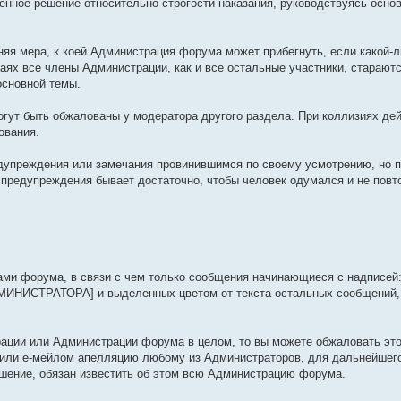
венное решение относительно строгости наказания, руководствуясь осн
айняя мера, к коей Администрация форума может прибегнуть, если какой-
аях все члены Администрации, как и все остальные участники, стараютс
сновной темы.
гут быть обжалованы у модератора другого раздела. При коллизиях де
ования.
дупреждения или замечания провинившимся по своему усмотрению, но п
о предупреждения бывает достаточно, чтобы человек одумался и не повт
ми форума, в связи с чем только сообщения начинающиеся с надписей:
НИСТРАТОРА] и выделенных цветом от текста остальных сообщений,
рации или Администрации форума в целом, то вы можете обжаловать это
 или е-мейлом апелляцию любому из Администраторов, для дальнейшего
шение, обязан известить об этом всю Администрацию форума.