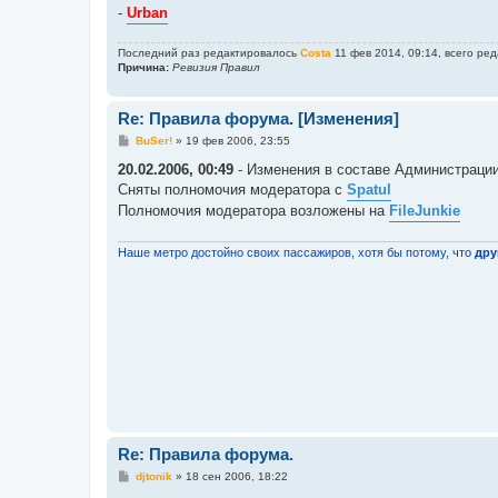
-
Urban
Последний раз редактировалось
Costa
11 фев 2014, 09:14, всего ред
Причина:
Ревизия Правил
Re: Правила форума. [Изменения]
С
BuSer!
»
19 фев 2006, 23:55
о
о
20.02.2006, 00:49
- Изменения в составе Администраци
б
Сняты полномочия модератора с
Spatul
щ
е
Полномочия модератора возложены на
FileJunkie
н
и
е
Наше метро достойно своих пассажиров, хотя бы потому, что
дру
Re: Правила форума.
С
djtonik
»
18 сен 2006, 18:22
о