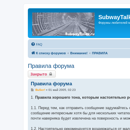
SubwayTalk
Форумы любителей м
FAQ
К списку форумов
Внимание!
ПРАВИЛА
Правила форума
Закрыто
Правила форума
С
BuSer!
»
01 май 2005, 02:23
о
о
1.
Правила хорошего тона, которым настоятельно р
б
щ
е
1.1. Перед тем, как отправить сообщение задумайтесь 
н
сообщение интересным хотя бы для нескольких читате
и
е
почти наверняка будет извлечена на поверхность и мо
1.2. Настоятельно рекомендуется воздержаться от ма