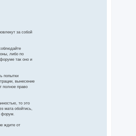
я
B
u
S
e
r
!
овлекут за собой
 соблюдайте
оны, либо по
форуме так оно и
ть попытки
трации, вынесение
т полное право
нностью, то это
ез мата обойтись,
в форум.
не ждите от