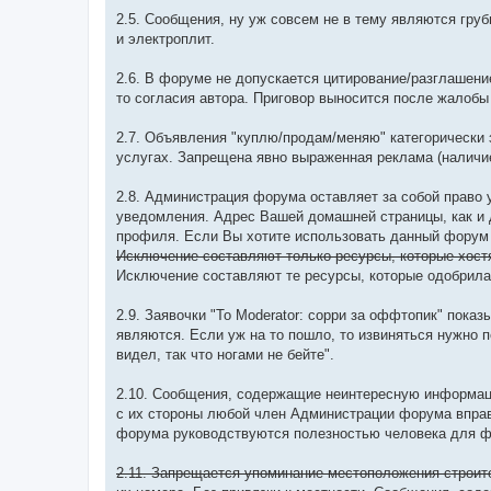
2.5. Сообщения, ну уж совсем не в тему являются гру
и электроплит.
2.6. В форуме не допускается цитирование/разглашени
то согласия автора. Приговор выносится после жалобы
2.7. Объявления "куплю/продам/меняю" категорически
услугах. Запрещена явно выраженная реклама (наличи
2.8. Администрация форума оставляет за собой право 
уведомления. Адрес Вашей домашней страницы, как и
профиля. Если Вы хотите использовать данный форум 
Исключение составляют только ресурсы, которые хостя
Исключение составляют те ресурсы, которые одобрила 
2.9. Заявочки "To Moderator: сорри за оффтопик" пока
являются. Если уж на то пошло, то извиняться нужно 
видел, так что ногами не бейте".
2.10. Сообщения, содержащие неинтересную информац
с их стороны любой член Администрации форума вправ
форума руководствуются полезностью человека для 
2.11. Запрещается упоминание местоположения строит