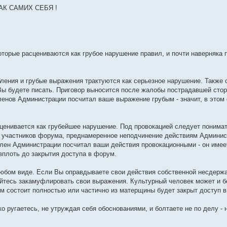
АК САМИХ СЕБЯ !
торые расцениваются как грубое нарушение правил, и почти наверняка п
рбления и грубые выражения трактуются как серьезное нарушение. Также
Вы будете писать. Приговор выносится после жалобы пострадавшей стор
енов Администрации посчитал ваше выражение грубым - значит, в этом 
сценивается как грубейшее нарушение. Под провокацией следует понима
 участников форума, преднамеренное неподчинение действиям Админис
ен Администрации посчитал ваши действия провокационными - он имее
вплоть до закрытия доступа в форум.
юбом виде. Если Вы оправдываете свои действия собственной несдержа
айтесь закамуфлировать свои выражения. Культурный человек может и б
м состоит полностью или частично из матерщины будет закрыт доступ 
ько ругаетесь, не утруждая себя обоснованиями, и болтаете не по делу - 