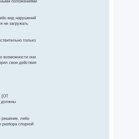
овными положениями
либо вид нарушений
я не загружать
йствительно только
о возможности они
орял свои действия
 [ОТ
 должны
 решение, либо
 разбора спорной