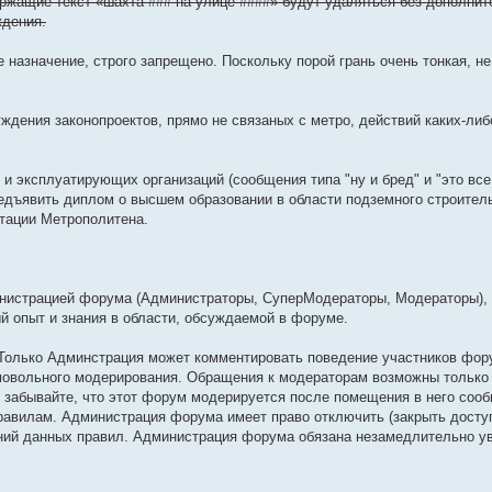
ержащие текст «шахта ### на улице ####» будут удаляться без дополнит
ждения.
назначение, строго запрещено. Поскольку порой грань очень тонкая, не
уждения законопроектов, прямо не связаных с метро, действий каких-либ
и эксплуатирующих организаций (сообщения типа "ну и бред" и "это все 
едъявить диплом о высшем образовании в области подземного строител
атации Метрополитена.
инистрацией форума (Администраторы, СуперМодераторы, Модераторы),
 опыт и знания в области, обсуждаемой в форуме.
 Только Админстрация может комментировать поведение участников фор
амовольного модерирования. Обращения к модераторам возможны только
 забывайте, что этот форум модерируется после помещения в него сооб
правилам. Администрация форума имеет право отключить (закрыть досту
ний данных правил. Администрация форума обязана незамедлительно у