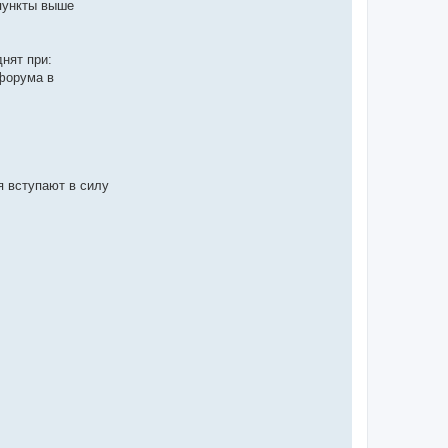
пункты выше
нят при:
форума в
я вступают в силу