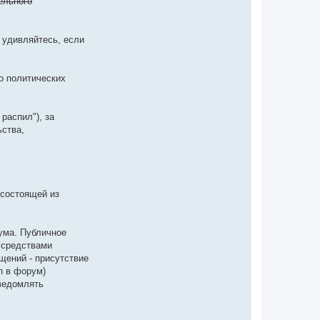
ельного
 удивляйтесь, если
о политических
распил"), за
ьства,
 состоящей из
ума. Публичное
 средствами
щений - присутствие
п в форум)
ведомлять