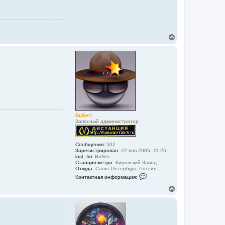
В
е
р
н
у
т
ь
с
я
к
н
а
BuSer!
ч
Запасный администратор
а
л
у
Сообщения:
502
Зарегистрирован:
22 янв 2005, 11:25
last_fm:
BuSer
Станция метро:
Кировский Завод
Откуда:
Санкт-Петербург, Россия
К
Контактная информация:
о
н
В
т
е
а
р
к
н
т
у
н
а
т