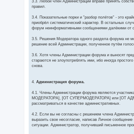
3.3. Любой член Администрации вправе принять собст
правил.
3.4. Показательные порки и "разбор полётов" - это кр
приобрёл систематический характер. В остальных случ
форум неинформативными сообщениями далёкими от о
3.5. Решения Модератора одного раздела форума не мо
решение всей Администрации, полученное путём голос
3.6. Хотя члены Администрации форума и выносят пре
стараются не злоупотреблять ими, ибо иногда простог
снова.
4.
Администрация форума.
4.1. Члены Администрации форума являются участника
МОДЕРАТОРА], [ОТ СУПЕРМОДЕРАТОРА] или [ОТ АДМИ
рассматриваться в качестве административных.
4.2. Если вы не согласны с решением члена Админист
выразить свое несогласие, написав Личное сообщение
ситуации. Администратор, получивший письменное про