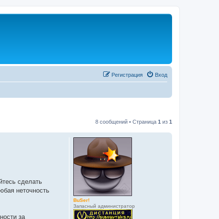
Регистрация
Вход
8 сообщений • Страница
1
из
1
айтесь сделать
юбая неточность
BuSer!
Запасный администратор
ности за