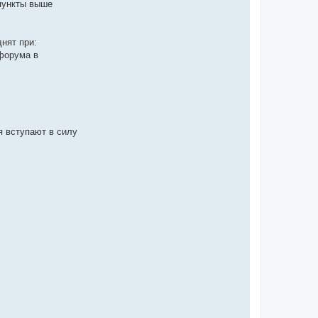
пункты выше
нят при:
форума в
я вступают в силу