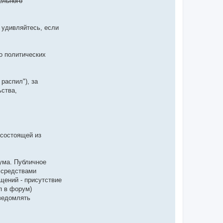
ельного
 удивляйтесь, если
о политических
распил"), за
ьства,
 состоящей из
ума. Публичное
 средствами
щений - присутствие
п в форум)
ведомлять