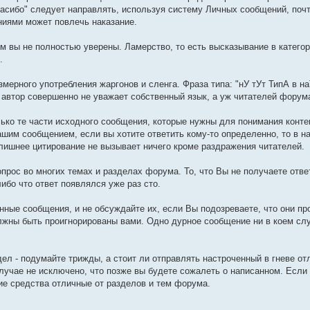
асибо" следует направлять, используя систему Личных сообщений, поч
ниями может повлечь наказание.
чем вы не полностью уверены. Ламерство, то есть высказывание в катег
.
змерного употребления жаргонов и сленга. Фраза типа: "нУ тУт ТипА в н
то автор совершенно не уважает собственный язык, а уж читателей форум
лько те части исходного сообщения, которые нужны для понимания конте
шим сообщением, если вы хотите ответить кому-то определенно, то в н
. Излишнее цитирование не вызывает ничего кроме раздражения читателей.
опрос во многих темах и разделах форума. То, что Вы не получаете ответ
ибо что ответ появлялся уже раз сто.
нные сообщения, и не обсуждайте их, если Вы подозреваете, что они пр
олжны быть проигнорированы вами. Одно дурное сообщение ни в коем сл
идел - подумайте трижды, а стоит ли отправлять настроченный в гневе о
лучае не исключено, что позже вы будете сожалеть о написанном. Если 
ие средства отличные от разделов и тем форума.