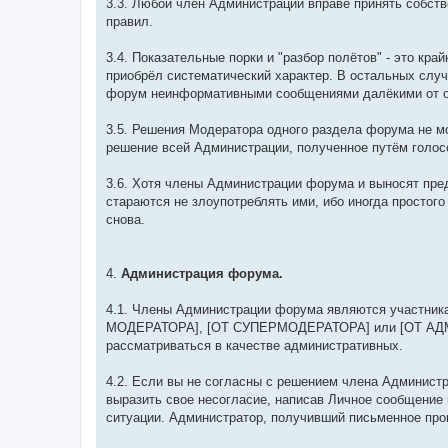
3.3. Любой член Администрации вправе принять собст
правил.
3.4. Показательные порки и "разбор полётов" - это кр
приобрёл систематический характер. В остальных случ
форум неинформативными сообщениями далёкими от о
3.5. Решения Модератора одного раздела форума не мо
решение всей Администрации, полученное путём голос
3.6. Хотя члены Администрации форума и выносят пре
стараются не злоупотреблять ими, ибо иногда простог
снова.
4.
Администрация форума.
4.1. Члены Администрации форума являются участника
МОДЕРАТОРА], [ОТ СУПЕРМОДЕРАТОРА] или [ОТ АДМИ
рассматриваться в качестве административных.
4.2. Если вы не согласны с решением члена Админист
выразить свое несогласие, написав Личное сообщение
ситуации. Администратор, получивший письменное про