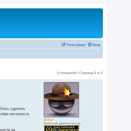
Регистрация
Вход
8 сообщений • Страница
1
из
1
айтесь сделать
юбая неточность
BuSer!
Запасный администратор
ности за