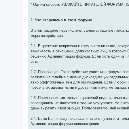
* Одним словом, УВАЖАЙТЕ ЧИТАТЕЛЕЙ ФОРУМА, К
2.
Что запрещено в этом форуме.
В этом разделе перечислены самые страшные грехи, ко
меры воздействия.
2.1. Выражение неприязни к кому бы то ни было, оско
вежливость в отношении должностных лиц, о которых 
решению Администрации форума. Если хоть один из чл
есть.
2.2. Провокация. Такое действие участника форума ра
разжигания флейма с целью дискредитации отдельных
явно оффтопичных тем для обсуждения. Если любой чл
пресечь их адекватными и доступными ему методами, 
2.3. Применение матерных выражений недопустимо в л
оправданием не является и только усугубляет. Не пыт
дабы выразить свои эмоции. Пользователю, чей никней
2.4. Если Вы ни разу не сказали ничего путного, а тол
Администрации форума снисхождения.