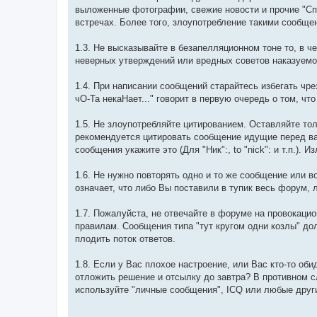
выложенные фотографии, свежие новости и прочие "Сп
встречах. Более того, злоупотребление такими сообще
1.3. Не высказывайте в безапелляционном тоне то, в 
неверных утверждений или вредных советов наказуемо
1.4. При написании сообщений старайтесь избегать чре
чО-Та некаНает..." говорит в первую очередь о том, ч
1.5. Не злоупотребляйте цитированием. Оставляйте то
рекомендуется цитировать сообщение идущие перед ва
сообщения укажите это (Для "Ник":, to "niсk": и т.п.)
1.6. Не нужно повторять одно и то же сообщение или в
означает, что либо Вы поставили в тупик весь форум, л
1.7. Пожалуйста, не отвечайте в форуме на провокацио
правилам. Сообщения типа "тут кругом одни козлы" д
плодить поток ответов.
1.8. Если у Вас плохое настроение, или Вас кто-то об
отложить решение и отсылку до завтра? В противном с
используйте "личные сообщения", IСQ или любые друг