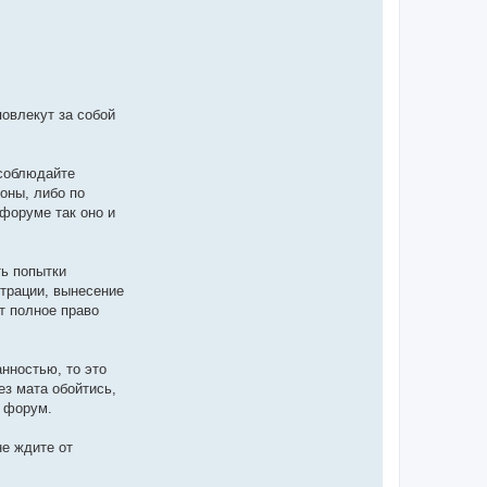
я
B
u
S
e
r
!
овлекут за собой
 соблюдайте
оны, либо по
форуме так оно и
ть попытки
трации, вынесение
т полное право
нностью, то это
ез мата обойтись,
в форум.
не ждите от