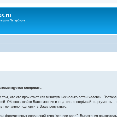
s.ru
етро в Петербурге
екомендуется следовать.
о том, что его прочитают как минимум несколько сотен человек. Постар
лей. Обосновывайте Ваше мнение и тщательно подбирайте аргументы: л
жет нечаянно подпортить Вашу репутацию.
лоинформативных сообщений типа "это все бред". Выражения признатель