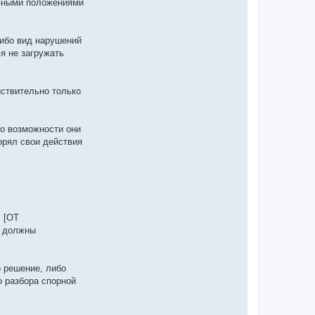
овными положениями
либо вид нарушений
я не загружать
йствительно только
о возможности они
орял свои действия
 [ОТ
 должны
 решение, либо
 разбора спорной