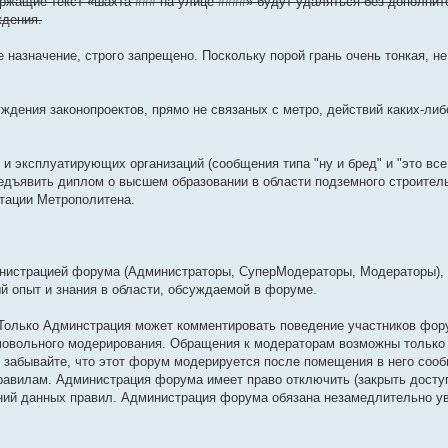
ержащие текст «шахта ### на улице ####» будут удаляться без дополнит
ждения.
назначение, строго запрещено. Поскольку порой грань очень тонкая, не
уждения законопроектов, прямо не связаных с метро, действий каких-либ
и эксплуатирующих организаций (сообщения типа "ну и бред" и "это все 
едъявить диплом о высшем образовании в области подземного строител
атации Метрополитена.
инистрацией форума (Администраторы, СуперМодераторы, Модераторы),
 опыт и знания в области, обсуждаемой в форуме.
 Только Админстрация может комментировать поведение участников фор
амовольного модерирования. Обращения к модераторам возможны только
 забывайте, что этот форум модерируется после помещения в него сооб
правилам. Администрация форума имеет право отключить (закрыть досту
ний данных правил. Администрация форума обязана незамедлительно у