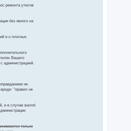
рос ремонта утюгов
ации без явного на
ий и о платных
ополнительного
 полях Вашего
 с администрацией.
 оправданием не
 вроде: "правил не
, и в случае жалоб
Администрации
ринимаются только