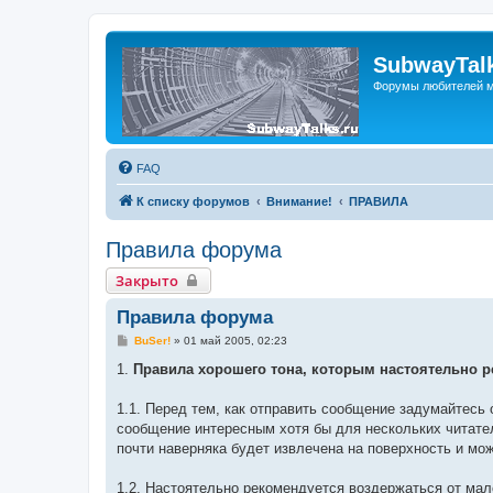
SubwayTalk
Форумы любителей м
FAQ
К списку форумов
Внимание!
ПРАВИЛА
Правила форума
Закрыто
Правила форума
С
BuSer!
»
01 май 2005, 02:23
о
о
1.
Правила хорошего тона, которым настоятельно р
б
щ
е
1.1. Перед тем, как отправить сообщение задумайтесь 
н
сообщение интересным хотя бы для нескольких читате
и
е
почти наверняка будет извлечена на поверхность и мо
1.2. Настоятельно рекомендуется воздержаться от ма