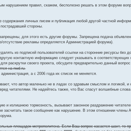
бым нарушением правил, скажем, бесполезно решать в этом форуме воп
е содержания личных писем и публикация любой другой частной информ
 пострадавшей стороны.
 запрещены, для этого есть другие форумы. Запрещена подача объявлен
е/отсутствие рекламы определяется Администрацией форума).
удалять из подписей пользователей ссылки на сторонние ресурсы без д
 другую контактную информацию следует указывать в соответствующих
для раскрутки своего проекта, обсудите предварительно данный вопрос
тся на nwd.ru.
администрация, а с 2006 года их список не меняется.
зывают, что автор маленько не в ладах со здравым смыслом и логикой, и
перед читателями. Не надейтесь также, что Вас спасут волшебные слова
ию и излишнюю тормозность, вызывают законное раздражение читателей
е засчитать такое сообщение как нарушение. В этом отношении члены 
форума.
ельных площадок метрополитена. Если Ваш вопрос касается шахт, то п