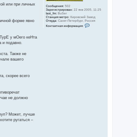
той или при личных
Сообщения:
502
Зарегистрирован:
22 янв 2005, 11:25
last_fm:
BuSer
Станция метро:
Кировский Завод
оричной форме явно
Откуда:
Санкт-Петербург, Россия
К
Контактная информация:
о
н
т
аТурЕ у мОего кеНта
а
а и подавно.
к
т
н
кста. Также не
а
я
ачале вашего
и
н
ф
о
а, скорее всего
р
м
а
ц
и
отиворечат
я
учае не должно
п
о
л
ь
з
тлуп? Может, лучше
о
хотите ругаться –
в
а
т
е
л