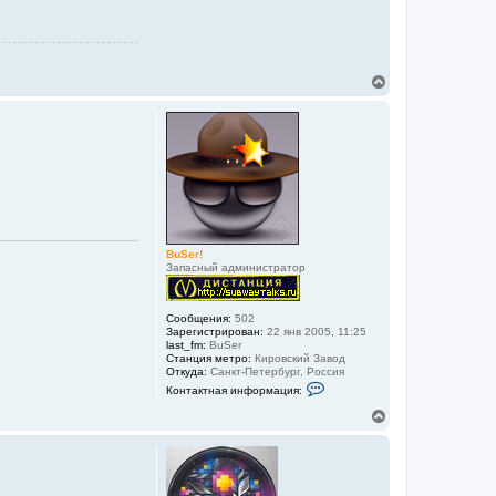
В
е
р
н
у
т
ь
с
я
к
н
а
BuSer!
ч
Запасный администратор
а
л
у
Сообщения:
502
Зарегистрирован:
22 янв 2005, 11:25
last_fm:
BuSer
Станция метро:
Кировский Завод
Откуда:
Санкт-Петербург, Россия
К
Контактная информация:
о
н
В
т
е
а
р
к
н
т
у
н
а
т