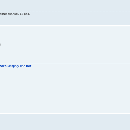
актировалось 12 раз.
и
гого
метро у нас
нет
.