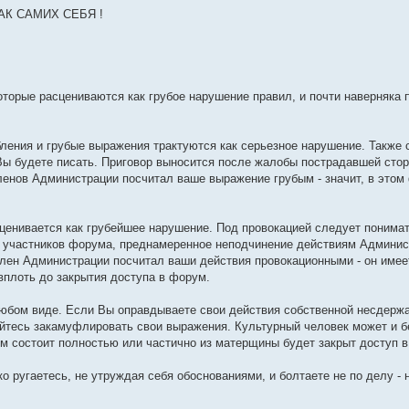
АК САМИХ СЕБЯ !
торые расцениваются как грубое нарушение правил, и почти наверняка п
рбления и грубые выражения трактуются как серьезное нарушение. Также
Вы будете писать. Приговор выносится после жалобы пострадавшей стор
енов Администрации посчитал ваше выражение грубым - значит, в этом 
сценивается как грубейшее нарушение. Под провокацией следует понима
 участников форума, преднамеренное неподчинение действиям Админис
ен Администрации посчитал ваши действия провокационными - он имее
вплоть до закрытия доступа в форум.
юбом виде. Если Вы оправдываете свои действия собственной несдержа
айтесь закамуфлировать свои выражения. Культурный человек может и б
м состоит полностью или частично из матерщины будет закрыт доступ 
ько ругаетесь, не утруждая себя обоснованиями, и болтаете не по делу - 