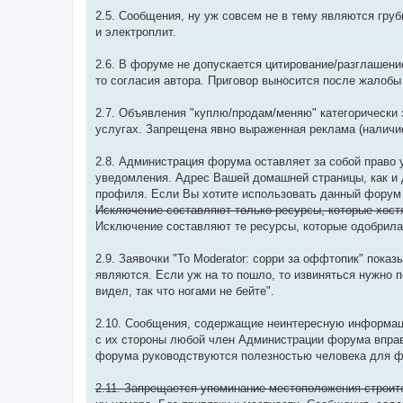
2.5. Сообщения, ну уж совсем не в тему являются гру
и электроплит.
2.6. В форуме не допускается цитирование/разглашени
то согласия автора. Приговор выносится после жалобы
2.7. Объявления "куплю/продам/меняю" категорически
услугах. Запрещена явно выраженная реклама (наличи
2.8. Администрация форума оставляет за собой право 
уведомления. Адрес Вашей домашней страницы, как и
профиля. Если Вы хотите использовать данный форум 
Исключение составляют только ресурсы, которые хостя
Исключение составляют те ресурсы, которые одобрила 
2.9. Заявочки "To Moderator: сорри за оффтопик" пока
являются. Если уж на то пошло, то извиняться нужно 
видел, так что ногами не бейте".
2.10. Сообщения, содержащие неинтересную информац
с их стороны любой член Администрации форума вправ
форума руководствуются полезностью человека для 
2.11. Запрещается упоминание местоположения строит