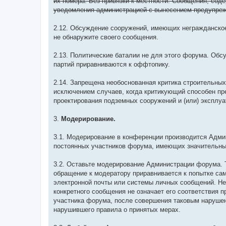
их номера. Без привязки к местности. Сообщения, сод
уведомления администрацией с вынесением предупре
2.12. Обсуждение сооружений, имеющих негражданское 
не обнаружите своего сообщения.
2.13. Политические баталии не для этого форума. Обс
партий приравниваются к оффтопику.
2.14. Запрещена необоснованная критика строительных 
исключением случаев, когда критикующий способен пр
проектирования подземных сооружений и (или) эксплу
3.
Модерирование.
3.1. Модерирование в конференции производится Адм
постоянных участников форума, имеющих значительный
3.2. Оставьте модерирование Администрации форума.
обращение к модератору приравнивается к попытке с
электронной почты или системы личных сообщений. Не
конкретного сообщения не означает его соответствия 
участника форума, после совершения таковым наруше
нарушившего правила о принятых мерах.