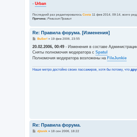
-
Urban
Последний раз редактировалось
Costa
11 фев 2014, 09:14, всего ред
Причина:
Ревизия Правил
Re: Правила форума. [Изменения]
С
BuSer!
»
19 фев 2006, 23:55
о
о
20.02.2006, 00:49
- Изменения в составе Администраци
б
Сняты полномочия модератора с
Spatul
щ
е
Полномочия модератора возложены на
FileJunkie
н
и
е
Наше метро достойно своих пассажиров, хотя бы потому, что
дру
Re: Правила форума.
С
djtonik
»
18 сен 2006, 18:22
о