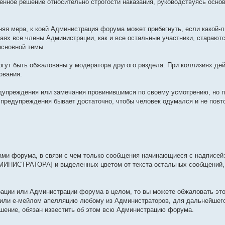
венное решение относительно строгости наказания, руководствуясь осн
айняя мера, к коей Администрация форума может прибегнуть, если какой-
аях все члены Администрации, как и все остальные участники, стараютс
сновной темы.
гут быть обжалованы у модератора другого раздела. При коллизиях де
ования.
дупреждения или замечания провинившимся по своему усмотрению, но п
о предупреждения бывает достаточно, чтобы человек одумался и не повт
ми форума, в связи с чем только сообщения начинающиеся с надписей:
НИСТРАТОРА] и выделенных цветом от текста остальных сообщений,
рации или Администрации форума в целом, то вы можете обжаловать это
 или е-мейлом апелляцию любому из Администраторов, для дальнейшего
шение, обязан известить об этом всю Администрацию форума.