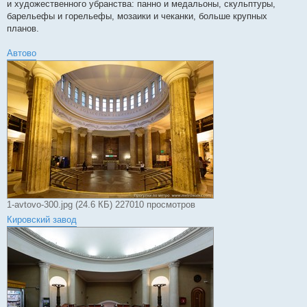
и художественного убранства: панно и медальоны, скульптуры,
барельефы и горельефы, мозаики и чеканки, больше крупных
планов.
Автово
1-avtovo-300.jpg (24.6 КБ) 227010 просмотров
Кировский завод