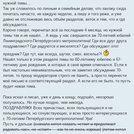
н
нужной темы…
и
е
Так уж сложилось по личным и семейным делам, что захожу сюда
почитать нечасто, не каждую неделю, а пишу и того реже, и уже
давно не отслеживаю весь объём разделов, веток и тем, что и где
обсуждается…
Короче говоря, перечитал всё за последние 4 месяца, но нужной
темы так и не нашёл… А ведь у нас свершился аж 70-летний юбилей
Ленинградского-Петербургского метрополитена! Где все друг друга
поздравляют? Где радуются и веселятся? Где обсуждают этот
праздник? Где тут, как всегда, шутки, смех, веселье?!
Нашёл только в этом разделе темы по 60-летнему юбилею и 67-
летнему дню рождения, в которых в своё время отмечался. Если я
был настолько невнимательным, что не заметил обсуждение 70-
летия, то прошу модераторов строго не банить, а просто перенести
моё письмо в соответствующий раздел. А если его не было, то пусть
будет новая тема.
Пока искал и писал, уже и день к концу, подошёл, нехорошо
получилось. Но лучше поздно, чем никогда.
ПОЗДРАВЛЯЮ! Всех причастных, всех пользующихся и не
пользующихся, но сочувствующих, и всех просто интересующихся
с 70-летием Петербургского метрополитена! Ура!
Пусть и дальше
(сначала хотел сказать «стоит и продолжает
радовать нас», но «стоит» — как-то не очень хорошо)
(потом хотел