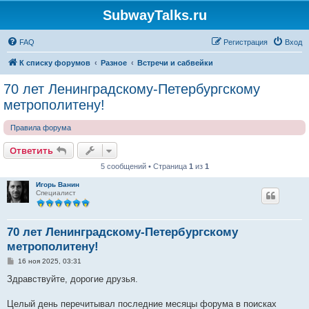
SubwayTalks.ru
FAQ
Регистрация
Вход
К списку форумов
Разное
Встречи и сабвейки
70 лет Ленинградскому-Петербургскому
метрополитену!
Правила форума
Ответить
5 сообщений • Страница
1
из
1
Игорь Ванин
Специалист
70 лет Ленинградскому-Петербургскому
метрополитену!
С
16 ноя 2025, 03:31
о
о
Здравствуйте, дорогие друзья.
б
щ
е
Целый день перечитывал последние месяцы форума в поисках