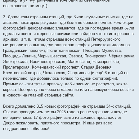
мрамор, а ук^Wутраченный в 90-е один из светильников
восстановить не могут).
3. Дополнены страницы станций, где были неудачные снимки, где не
хватало некоторых ракурсов, где были не совсем полные коллекции
фотографий декоративных элементов, где за последнее время были
сделаны новые интересные снимки или найдено что-то интересное в
архивах, и т. п., чтобы страницы всех станций Петербургского
метрополитена выглядели одинаково перфекционистски идеально:
Гражданский проспект, Политехническая, Площадь Мужества,
Площадь Ленина, Чернышевская, Озерки, Пионерская, Чёрная речка,
Электросила, Василеостровская, Маяковская, Елизаровская,
Пролетарская, Комендантский проспект, Старая Деревня,
Крестовский остров, Чкаловская, Спортивная (и ещё 6 станций не
перечислено, где добавилось только по одной фотографии).
Прямые ссылки тут не привожу, дабы письмо не распухло, как та
корова. Всё доступно через оглавление или напрямую через ссылки
в новости на главной странице сайта.
Всего добавлено 315 новых фотографий на страницы 34-х станций.
Съёмки проводились летом 2025 года в ранне-утренние и поздне-
вечерние часы. 17 фотографий взято из архивов прошлых лет.
Добро пожаловать, приятного просмотра! И ещё раз всех
поздравляю с юбилеем!