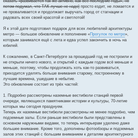
сказать «развивается так же активно, как все последние годы», но
потом подумал, что ТАК лучше не надо)
просто ездит, не ломается и
не проваливается и продолжает выручать город от стагнации и
радовать всех своей красотой и светлотой!
Я к этой дате подготовил подарок для всех любителей архитектуры
метро — большое обновление и пополнение «
Прогулок по метро
»,
которым занимался ещё с лета и едва успел закончить в ночь на
юбилей.
К сожалению, в Санкт-Петербурге за прошедший год не построили и
не открыли ничего нового, и открытий с каждым годом всё меньше и
меньше, поэтому, чтобы продолжать хоть как-то развиваться,
приходится уделять больше внимания старому, построенному в
лучшие времена, ушедшие в небытие.
Это обновление состоит из трёх частей:
1. Подробно рассмотрены наземные вестибюли станций первой
очереди, являющихся памятниками истории и культуры, 70-летие
которых мы сегодня празднуем.
Теперь их наземные вестибюли рассмотрены не менее подробно, чем
подземные залы. Если раньше вестибюли были представлены в
основном наружными видами, то теперь интерьерам уделено даже
большее внимание. Кроме того, дополнены фотообзоры и подземных
залов этих станций с большим вниманием к деталям архитектурного