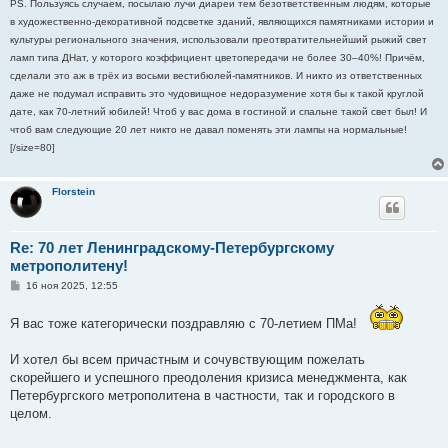
PS. Пользуясь случаем, посылаю лучи диареи тем безответственным людям, которые
в художественно-декоративной подсветке зданий, являющихся памятниками истории и
культуры регионального значения, использовали преотвратительнейший рыжий свет
ламп типа ДНат, у которого коэффициент цветопередачи не более 30–40%! Причём,
сделали это аж в трёх из восьми вестибюлей-памятников. И никто из ответственных
даже не подумал исправить это чудовищное недоразумение хотя бы к такой круглой
дате, как 70-летний юбилей! Чтоб у вас дома в гостиной и спальне такой свет был! И
чтоб вам следующие 20 лет никто не давал поменять эти лампы на нормальные!
[/size=80]
Florstein
Re: 70 лет Ленинградскому-Петербургскому
метрополитену!
С
16 ноя 2025, 12:55
о
о
б
Я вас тоже категорически поздравляю с 70-летием ПМа!
щ
е
н
И хотел бы всем причастным и сочувствующим пожелать
и
скорейшего и успешного преодоления кризиса менеджмента, как
е
Петербургского метрополитена в частности, так и городского в
целом.