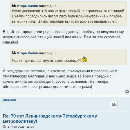
Игорь Ванин
писал(а):
↑
Всего добавлено 315 новых фотографий на страницы 34-х станций.
Съёмки проводились летом 2025 года в ранне-утренние и поздне-
вечерние часы. 17 фотографий взято из архивов прошлых лет.
Вы, Игорь, проделали реально грандиозную работу по визуальному
документированию станций нашей подземки. Вам за это огромное
спасибо!
Игорь Ванин
писал(а):
↑
Где тут, как всегда, шутки, смех, веселье?!
А безудержное веселье, с хохотом, прибаутками и распеванием
тематических частушек у нас было вчера во время поездки с
коллегами на ретропоезде. (просто, в основном, мы теперь
обговариваем свои грязные делишки в телеграме)
Адмирал
Re: 70 лет Ленинградскому-Петербургскому
метрополитену!
С
17 ноя 2025, 11:04
о