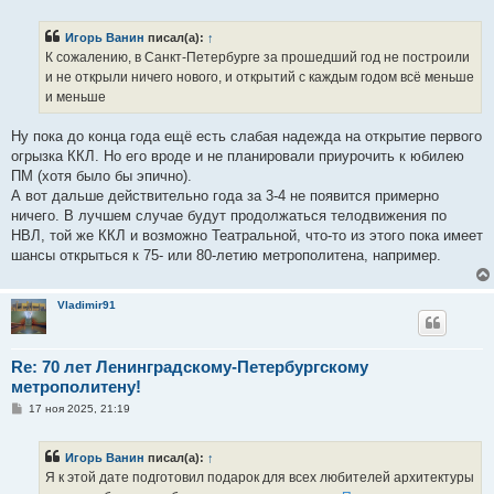
о
б
Игорь Ванин
писал(а):
↑
щ
е
К сожалению, в Санкт-Петербурге за прошедший год не построили
н
и не открыли ничего нового, и открытий с каждым годом всё меньше
и
е
и меньше
Ну пока до конца года ещё есть слабая надежда на открытие первого
огрызка ККЛ. Но его вроде и не планировали приурочить к юбилею
ПМ (хотя было бы эпично).
А вот дальше действительно года за 3-4 не появится примерно
ничего. В лучшем случае будут продолжаться телодвижения по
НВЛ, той же ККЛ и возможно Театральной, что-то из этого пока имеет
шансы открыться к 75- или 80-летию метрополитена, например.
Vladimir91
Re: 70 лет Ленинградскому-Петербургскому
метрополитену!
С
17 ноя 2025, 21:19
о
о
б
Игорь Ванин
писал(а):
↑
щ
е
Я к этой дате подготовил подарок для всех любителей архитектуры
н