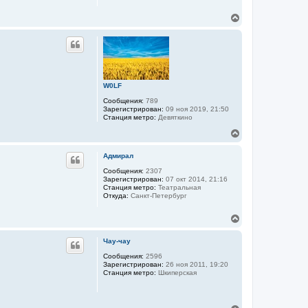
я
В
к
е
н
р
а
н
ч
у
а
т
л
ь
у
с
W0LF
я
Сообщения:
789
к
Зарегистрирован:
09 ноя 2019, 21:50
н
Станция метро:
Девяткино
а
ч
В
а
е
л
р
Адмирал
у
н
у
Сообщения:
2307
Зарегистрирован:
07 окт 2014, 21:16
т
Станция метро:
Театральная
ь
Откуда:
Санкт-Петербург
с
я
В
к
е
н
р
а
Чау-чау
н
ч
у
Сообщения:
2596
а
Зарегистрирован:
26 ноя 2011, 19:20
т
л
Станция метро:
Шкиперская
ь
у
с
я
к