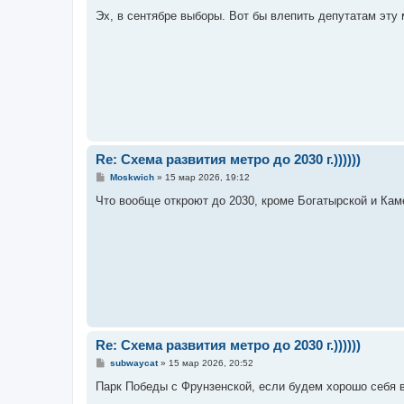
о
о
Эх, в сентябре выборы. Вот бы влепить депутатам эту 
б
щ
е
н
и
е
Re: Схема развития метро до 2030 г.))))))
С
Moskwich
»
15 мар 2026, 19:12
о
о
Что вообще откроют до 2030, кроме Богатырской и Кам
б
щ
е
н
и
е
Re: Схема развития метро до 2030 г.))))))
С
subwaycat
»
15 мар 2026, 20:52
о
о
Парк Победы с Фрунзенской, если будем хорошо себя в
б