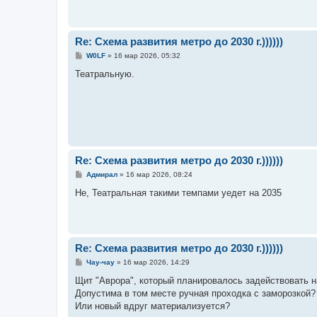
щ
е
н
и
е
Re: Схема развития метро до 2030 г.))))))
С
W0LF
»
16 мар 2026, 05:32
о
о
Театральную.
б
щ
е
н
и
е
Re: Схема развития метро до 2030 г.))))))
С
Адмирал
»
16 мар 2026, 08:24
о
о
Не, Театральная такими темпами уедет на 2035
б
щ
е
н
и
е
Re: Схема развития метро до 2030 г.))))))
С
Чау-чау
»
16 мар 2026, 14:29
о
о
Щит "Аврора", который планировалось задействовать на
б
Допустима в том месте ручная проходка с заморозкой?
щ
е
Или новый вдруг материализуется?
н