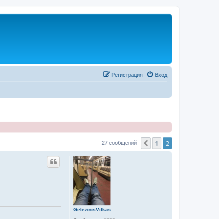
Регистрация
Вход
1
2
Пред.
27 сообщений
GelezinisVilkas