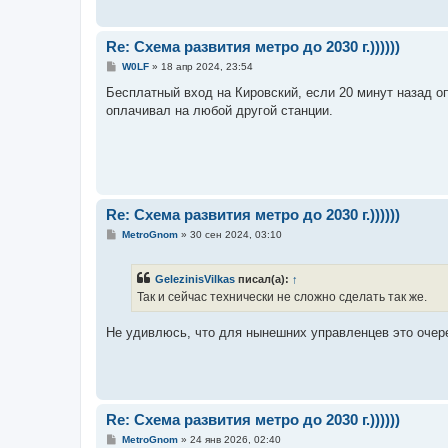
Re: Схема развития метро до 2030 г.))))))
С
W0LF
»
18 апр 2024, 23:54
о
о
Бесплатный вход на Кировский, если 20 минут назад о
б
оплачивал на любой другой станции.
щ
е
н
и
е
Re: Схема развития метро до 2030 г.))))))
С
MetroGnom
»
30 сен 2024, 03:10
о
о
б
GelezinisVilkas
писал(а):
↑
щ
е
Так и сейчас технически не сложно сделать так же.
н
и
е
Не удивлюсь, что для нынешних управленцев это очер
Re: Схема развития метро до 2030 г.))))))
С
MetroGnom
»
24 янв 2026, 02:40