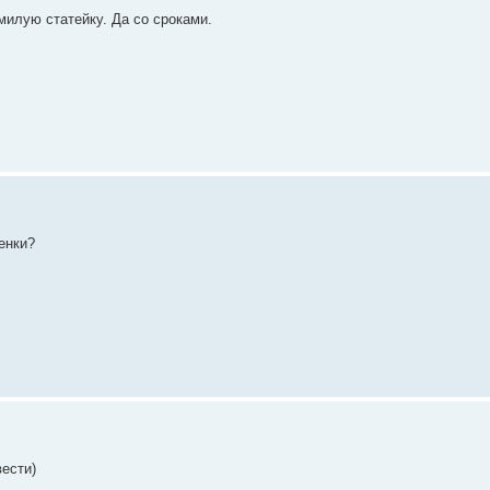
милую статейку. Да со сроками.
енки?
ести)