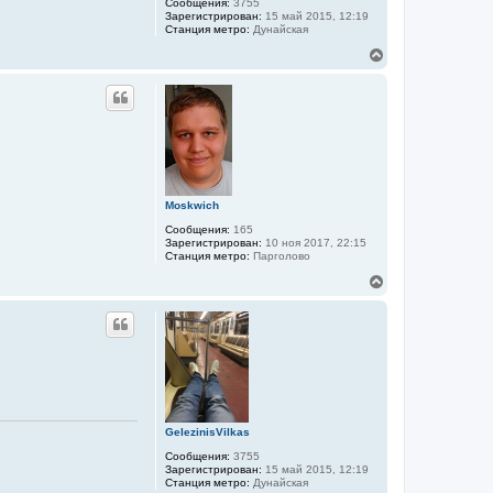
Сообщения:
3755
Зарегистрирован:
15 май 2015, 12:19
Станция метро:
Дунайская
В
е
р
н
у
т
ь
с
я
к
Moskwich
н
а
Сообщения:
165
ч
Зарегистрирован:
10 ноя 2017, 22:15
а
Станция метро:
Парголово
л
В
у
е
р
н
у
т
ь
с
я
к
GelezinisVilkas
н
а
Сообщения:
3755
ч
Зарегистрирован:
15 май 2015, 12:19
а
Станция метро:
Дунайская