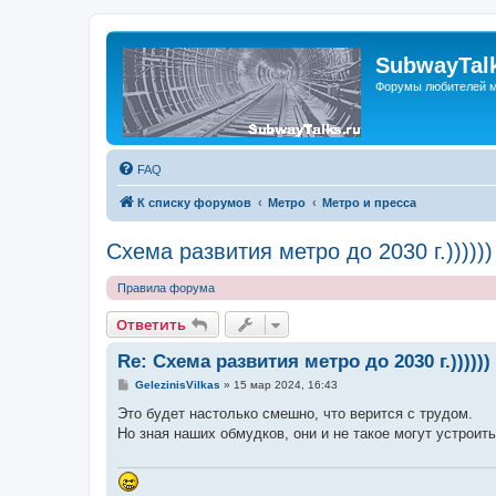
SubwayTalk
Форумы любителей м
FAQ
К списку форумов
Метро
Метро и пресса
Схема развития метро до 2030 г.))))))
Правила форума
Ответить
Re: Схема развития метро до 2030 г.))))))
С
GelezinisVilkas
»
15 мар 2024, 16:43
о
о
Это будет настолько смешно, что верится с трудом.
б
Но зная наших обмудков, они и не такое могут устроить
щ
е
н
и
е