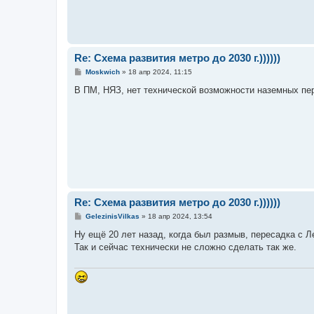
Re: Схема развития метро до 2030 г.))))))
С
Moskwich
»
18 апр 2024, 11:15
о
о
В ПМ, НЯЗ, нет технической возможности наземных пер
б
щ
е
н
и
е
Re: Схема развития метро до 2030 г.))))))
С
GelezinisVilkas
»
18 апр 2024, 13:54
о
о
Ну ещё 20 лет назад, когда был размыв, пересадка с 
б
Так и сейчас технически не сложно сделать так же.
щ
е
н
и
е