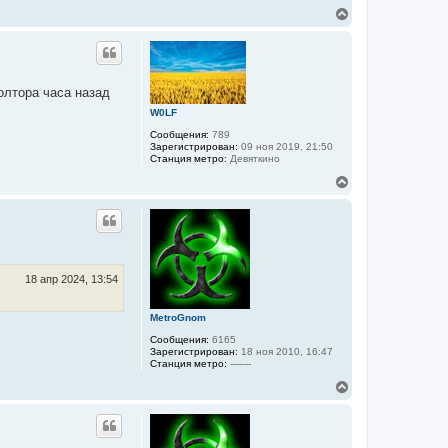
л
В
у
е
р
н
у
т
олтора часа назад
ь
с
W0LF
я
Сообщения:
789
к
Зарегистрирован:
09 ноя 2019, 21:50
н
Станция метро:
Девяткино
а
ч
В
а
е
л
р
у
н
у
т
ь
с
18 апр 2024, 13:54
я
к
MetroGnom
н
а
Сообщения:
6165
ч
Зарегистрирован:
18 ноя 2010, 16:47
а
Станция метро:
-------
л
В
у
е
р
н
у