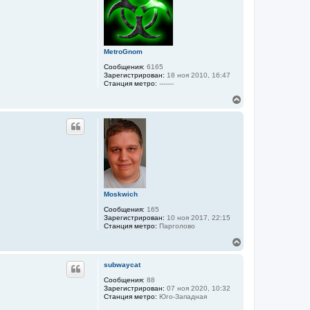
т
ь
с
я
к
MetroGnom
н
а
Сообщения:
6165
ч
Зарегистрирован:
18 ноя 2010, 16:47
а
Станция метро:
-------
л
В
у
е
р
н
у
т
ь
с
я
к
Moskwich
н
а
Сообщения:
165
ч
Зарегистрирован:
10 ноя 2017, 22:15
а
Станция метро:
Парголово
л
В
у
е
р
subwaycat
н
у
Сообщения:
88
Зарегистрирован:
07 ноя 2020, 10:32
т
Станция метро:
Юго-Западная
ь
с