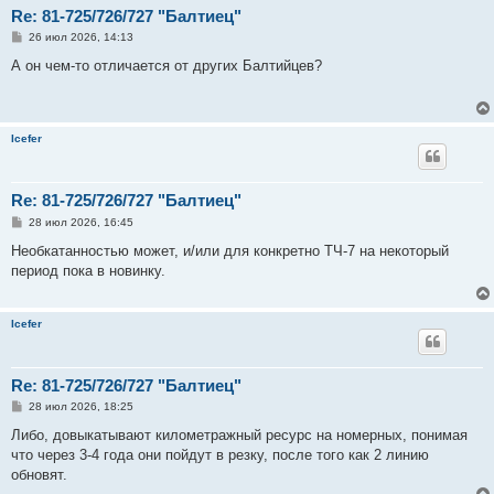
Re: 81-725/726/727 "Балтиец"
С
26 июл 2026, 14:13
о
о
А он чем-то отличается от других Балтийцев?
б
щ
е
н
и
Icefer
е
Re: 81-725/726/727 "Балтиец"
С
28 июл 2026, 16:45
о
о
Необкатанностью может, и/или для конкретно ТЧ-7 на некоторый
б
период пока в новинку.
щ
е
н
и
Icefer
е
Re: 81-725/726/727 "Балтиец"
С
28 июл 2026, 18:25
о
о
Либо, довыкатывают километражный ресурс на номерных, понимая
б
что через 3-4 года они пойдут в резку, после того как 2 линию
щ
е
обновят.
н