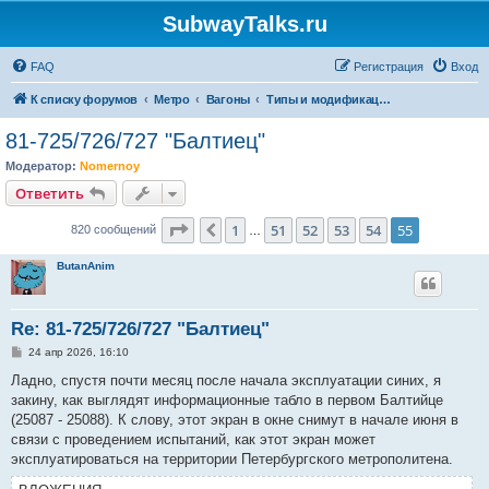
SubwayTalks.ru
FAQ
Регистрация
Вход
К списку форумов
Метро
Вагоны
Типы и модификации вагонов Петербургского Метрополитена
81-725/726/727 "Балтиец"
Модератор:
Nomernoy
Ответить
Страница
55
из
55
1
51
52
53
54
55
Пред.
820 сообщений
…
ButanAnim
Re: 81-725/726/727 "Балтиец"
С
24 апр 2026, 16:10
о
о
Ладно, спустя почти месяц после начала эксплуатации синих, я
б
закину, как выглядят информационные табло в первом Балтийце
щ
е
(25087 - 25088). К слову, этот экран в окне снимут в начале июня в
н
связи с проведением испытаний, как этот экран может
и
е
эксплуатироваться на территории Петербургского метрополитена.