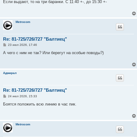
о
Если выдают, то на три баранки. С 11:40 +-, до 15:30 +-
б
щ
е
н
и
Metrocom
е
Re: 81-725/726/727 "Балтиец"
С
23 июл 2026, 17:46
о
о
А чего с ним не так? Или берегут на особые поводы?)
б
щ
е
н
и
Адмирал
е
Re: 81-725/726/727 "Балтиец"
С
24 июл 2026, 15:33
о
о
Боятся положить всю линию в час пик.
б
щ
е
н
и
Metrocom
е