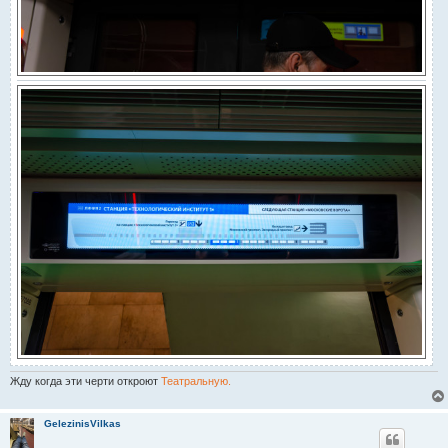
Жду когда эти черти откроют
Театральную.
GelezinisVilkas