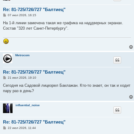
Re: 81-725/726/727 "Балтиец"
С
07 июл 2026, 16:15
о
о
На 1-й линии замечена такая же графика на наддверных экранах.
б
Состав "320 лет Санкт-Петербургу".
щ
е
н
и
е
Metrocom
Re: 81-725/726/727 "Балтиец"
С
21 июл 2026, 19:10
о
о
Сегодня на Садовой лицезрел Баклажан. Кто-то знает, он так и ходит
б
пару раз в день?
щ
е
н
и
influential_noise
е
Re: 81-725/726/727 "Балтиец"
С
22 июл 2026, 11:44
о