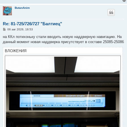
и
е
ButanAnim
Re: 81-725/726/727 "Балтиец"
С
06 авг 2026, 18:53
о
о
на ККл потихоньку стали вводить новую наддверную навигацию. На
б
данный момент новая наддверка присутствует в составе 25085-25086
щ
е
н
ВЛОЖЕНИЯ
и
е