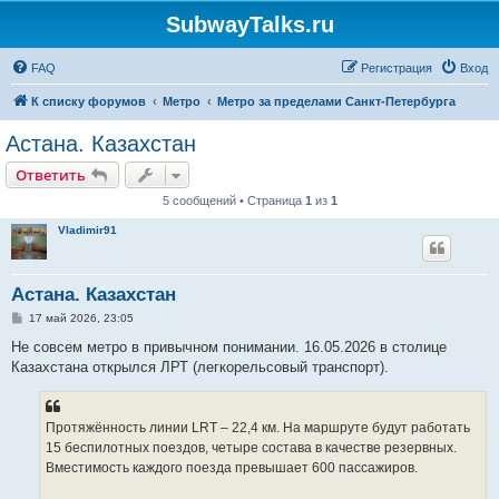
SubwayTalks.ru
FAQ
Регистрация
Вход
К списку форумов
Метро
Метро за пределами Санкт-Петербурга
Астана. Казахстан
Ответить
5 сообщений • Страница
1
из
1
Vladimir91
Астана. Казахстан
С
17 май 2026, 23:05
о
о
Не совсем метро в привычном понимании. 16.05.2026 в столице
б
Казахстана открылся ЛРТ (легкорельсовый транспорт).
щ
е
н
и
е
Протяжённость линии LRT – 22,4 км. На маршруте будут работать
15 беспилотных поездов, четыре состава в качестве резервных.
Вместимость каждого поезда превышает 600 пассажиров.