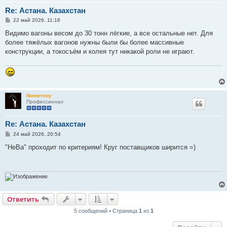
Re: Астана. Казахстан
С
22 май 2026, 11:16
о
о
Видимо вагоны весом до 30 тонн лёгкие, а все остальные нет. Для
б
более тяжёлых вагонов нужны были бы более массивные
щ
е
конструкции, а токосъём и колея тут никакой роли не играют.
н
и
е
Nomernoy
Профессионал
Re: Астана. Казахстан
С
24 май 2026, 20:54
о
о
"НеВа" проходит по критериям! Круг поставщиков ширится =)
б
щ
е
н
и
е
Ответить
5 сообщений • Страница
1
из
1