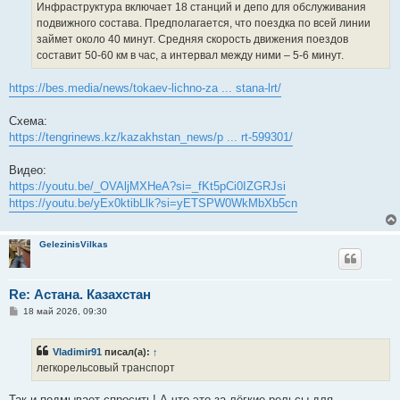
Инфраструктура включает 18 станций и депо для обслуживания
подвижного состава. Предполагается, что поездка по всей линии
займет около 40 минут. Средняя скорость движения поездов
составит 50-60 км в час, а интервал между ними – 5-6 минут.
https://bes.media/news/tokaev-lichno-za ... stana-lrt/
Схема:
https://tengrinews.kz/kazakhstan_news/p ... rt-599301/
Видео:
https://youtu.be/_OVAljMXHeA?si=_fKt5pCi0IZGRJsi
https://youtu.be/yEx0ktibLlk?si=yETSPW0WkMbXb5cn
GelezinisVilkas
Re: Астана. Казахстан
С
18 май 2026, 09:30
о
о
б
Vladimir91
писал(а):
↑
щ
е
легкорельсовый транспорт
н
и
е
Так и подмывает спросить! А что это за лёгкие рельсы для