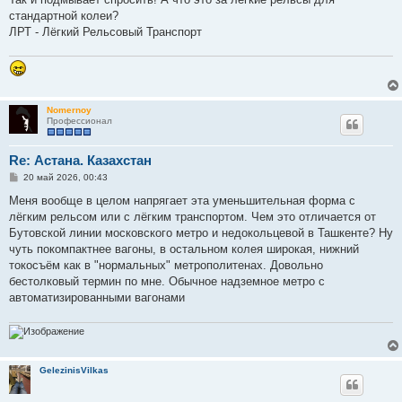
стандартной колеи?
ЛРТ - Лёгкий Рельсовый Транспорт
Nomernoy
Профессионал
Re: Астана. Казахстан
С
20 май 2026, 00:43
о
о
Меня вообще в целом напрягает эта уменьшительная форма с
б
лёгким рельсом или с лёгким транспортом. Чем это отличается от
щ
е
Бутовской линии московского метро и недокольцевой в Ташкенте? Ну
н
чуть покомпактнее вагоны, в остальном колея широкая, нижний
и
е
токосъём как в "нормальных" метрополитенах. Довольно
бестолковый термин по мне. Обычное надземное метро с
автоматизированными вагонами
GelezinisVilkas