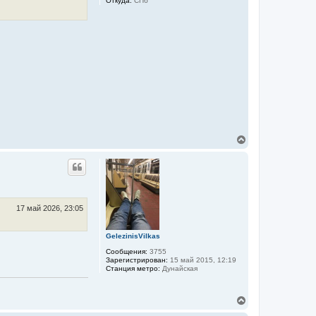
Откуда:
СПб
В
е
р
н
у
т
ь
с
17 май 2026, 23:05
я
к
GelezinisVilkas
н
а
Сообщения:
3755
ч
Зарегистрирован:
15 май 2015, 12:19
а
Станция метро:
Дунайская
л
у
В
е