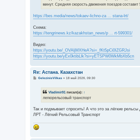
минут. Средняя скорость движения поездов составит 5
https://bes.media/news/tokaev-lichno-za ... stana-lrt/
Схема:
https://tengrinews.kz/kazakhstan_news/p ... rt-599301/
Видео:
https://youtu.be/_OVAljMXHeA?si=_fKt5pCi0IZGRJsi
https://youtu.be/yEx0ktibLlk?si=yETSPW0WkMbXb5cn
Re: Астана. Казахстан
С
GelezinisVilkas
»
18 май 2026, 09:30
о
о
б
Vladimir91
писал(а):
↑
щ
е
легкорельсовый транспорт
н
и
е
Так и подмывает спросить! А что это за лёгкие рельсы
ЛРТ - Лёгкий Рельсовый Транспорт