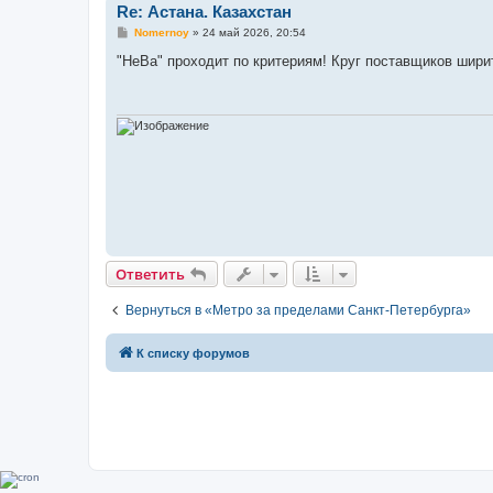
Re: Астана. Казахстан
С
Nomernoy
»
24 май 2026, 20:54
о
о
"НеВа" проходит по критериям! Круг поставщиков шири
б
щ
е
н
и
е
Ответить
Вернуться в «Метро за пределами Санкт-Петербурга»
К списку форумов