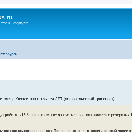
s.ru
етро в Петербурге
Петербурга
 столице Казахстана открылся ЛРТ (легкорельсовый транспорт).
ут работать 15 беспилотных поездов, четыре состава в качестве резервных.
уживания подвижного состава. Предполагается, что поездка по всей линии з