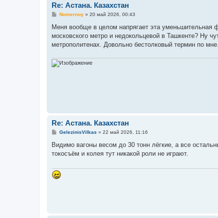
Re: Астана. Казахстан
С
Nomernoy
»
20 май 2026, 00:43
о
о
Меня вообще в целом напрягает эта уменьшительная ф
б
московского метро и недокольцевой в Ташкенте? Ну чу
щ
е
метрополитенах. Довольно бестолковый термин по мне
н
и
е
Re: Астана. Казахстан
С
GelezinisVilkas
»
22 май 2026, 11:16
о
о
Видимо вагоны весом до 30 тонн лёгкие, а все осталь
б
токосъём и колея тут никакой роли не играют.
щ
е
н
и
е