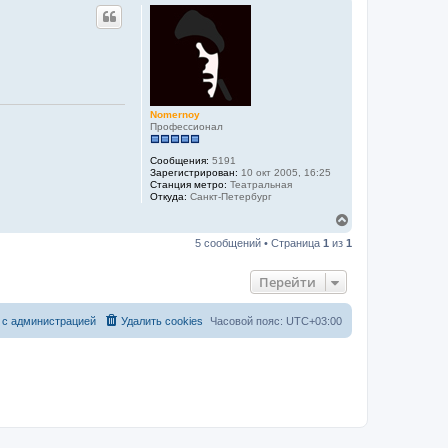
р
н
у
т
ь
с
я
к
Nomernoy
н
Профессионал
а
ч
а
Сообщения:
5191
л
Зарегистрирован:
10 окт 2005, 16:25
Станция метро:
Театральная
у
Откуда:
Санкт-Петербург
В
е
5 сообщений • Страница
1
из
1
р
н
у
Перейти
т
ь
с
 с администрацией
Удалить cookies
Часовой пояс:
UTC+03:00
я
к
н
а
ч
а
л
у