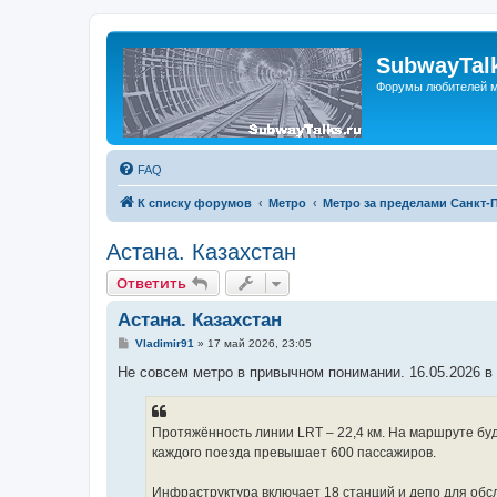
SubwayTalk
Форумы любителей м
FAQ
К списку форумов
Метро
Метро за пределами Санкт-
Астана. Казахстан
Ответить
Астана. Казахстан
С
Vladimir91
»
17 май 2026, 23:05
о
о
Не совсем метро в привычном понимании. 16.05.2026 в
б
щ
е
н
Протяжённость линии LRT – 22,4 км. На маршруте буд
и
е
каждого поезда превышает 600 пассажиров.
Инфраструктура включает 18 станций и депо для обсл