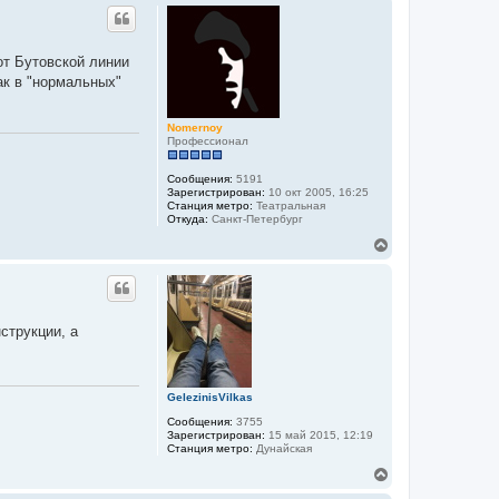
р
н
у
т
от Бутовской линии
ь
ак в "нормальных"
с
я
к
Nomernoy
н
Профессионал
а
ч
а
Сообщения:
5191
л
Зарегистрирован:
10 окт 2005, 16:25
Станция метро:
Театральная
у
Откуда:
Санкт-Петербург
В
е
р
н
у
т
струкции, а
ь
с
я
к
GelezinisVilkas
н
а
Сообщения:
3755
ч
Зарегистрирован:
15 май 2015, 12:19
а
Станция метро:
Дунайская
л
В
у
е