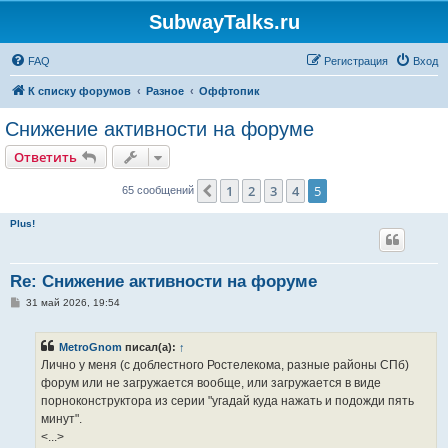
SubwayTalks.ru
FAQ
Регистрация
Вход
К списку форумов
Разное
Оффтопик
Снижение активности на форуме
Ответить
1
2
3
4
5
Пред.
65 сообщений
Plus!
Re: Снижение активности на форуме
С
31 май 2026, 19:54
о
о
б
MetroGnom
писал(а):
↑
щ
е
Лично у меня (с доблестного Ростелекома, разные районы СПб)
н
форум или не загружается вообще, или загружается в виде
и
е
порноконструктора из серии "угадай куда нажать и подожди пять
минут".
<...>