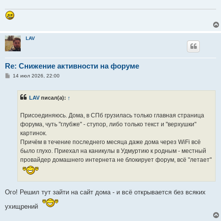
е
н
и
е
LAV
Re: Снижение активности на форуме
С
14 июл 2026, 22:00
о
о
б
LAV
писал(а):
↑
щ
е
н
Присоединяюсь. Дома, в СПб грузилась только главная страница
и
е
форума, чуть "глубже" - ступор, либо только текст и "верхушки"
картинок.
Причём в течение последнего месяца даже дома через WiFi всё
было глухо. Приехал на каникулы в Удмуртию к родным - местный
провайдер домашнего интернета не блокирует форум, всё "летает"
Ого! Решил тут зайти на сайт дома - и всё открывается без всяких
ухищрений