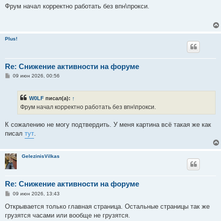
о
Фрум начал корректно работать без впн\прокси.
б
щ
е
н
и
Plus!
е
Re: Снижение активности на форуме
С
09 июн 2026, 00:56
о
о
б
W0LF
писал(а):
↑
щ
е
Фрум начал корректно работать без впн\прокси.
н
и
е
К сожалению не могу подтвердить. У меня картина всё такая же как
писал
тут
.
GelezinisVilkas
Re: Снижение активности на форуме
С
09 июн 2026, 13:43
о
о
Открывается только главная страница. Остальные страницы так же
б
грузятся часами или вообще не грузятся.
щ