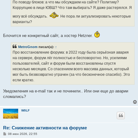
По поводу блоков: а что мы обсуждаем на сайте? Политику?
Коррупцию в лице ЮВШ? Что там выбирать? Я даже растерялся. Я
могу всё обсуждать.
Не пора ли актуализировать некоторые
варианты?
Блочится не конкретный сайт, а хостер Hetzner.
MetroGnom
писал(а):
↑
Про восстановление форума: в 2022 году была серьёзная авария
на сервере, форум лёг полностью и бесповоротно. Но, усилиями
пользователей, сайт и форум были восстановлены спустя
несколько месяцев. Со спасением всего массива данных, который
мог быть безвозвратно утрачен (за что бесконечное спасибо). Это
если кратко.
Уведомления на e-mail так и не починили.. Или они еще до аварии
сломались?
W0LF
Re: Снижение активности на форуме
С
08 июн 2026, 22:55
о