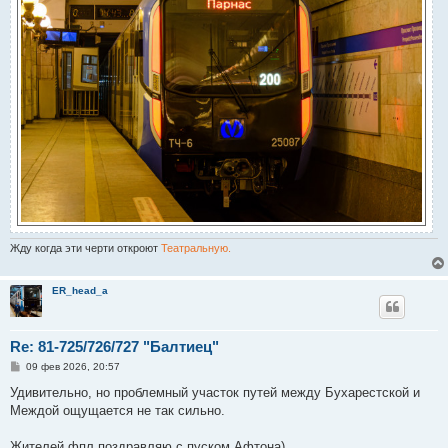
Жду когда эти черти откроют
Театральную.
ER_head_a
Re: 81-725/726/727 "Балтиец"
С
09 фев 2026, 20:57
о
о
Удивительно, но проблемный участок путей между Бухарестской и
б
Междой ощущается не так сильно.
щ
е
н
Жителей фпл поздравляю с пуском Афтона)