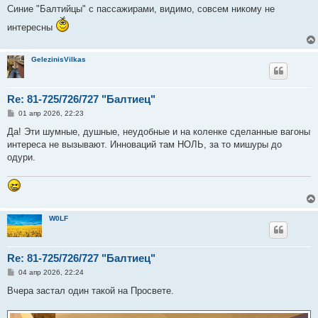
о
Синие "Балтийцы" с пассажирами, видимо, совсем никому не
б
щ
интересны
е
н
и
е
GelezinisVilkas
Re: 81-725/726/727 "Балтиец"
С
01 апр 2026, 22:23
о
о
Да! Эти шумные, душные, неудобные и на коленке сделанные вагоны
б
интереса не вызывают. Инноваций там НОЛЬ, за то мишуры до
щ
е
одури.
н
и
е
W0LF
Re: 81-725/726/727 "Балтиец"
С
04 апр 2026, 22:24
о
о
Вчера застал один такой на Просвете.
б
щ
е