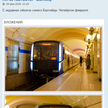
С
06 фев 2026, 22:16
о
о
С недавних обкаток синего Балтийца. Четвёртое февраля.
б
щ
е
н
ВЛОЖЕНИЯ
и
е