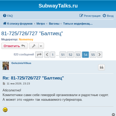
SubwayTalks.ru
FAQ
Регистрация
Вход
К списку форумов
Метро
Вагоны
Типы и модификации вагонов Петербургского Метрополитена
81-725/726/727 "Балтиец"
Модератор:
Nomernoy
Ответить
Страница
54
из
55
1
51
52
53
54
55
Пред.
След.
820 сообщений
…
GelezinisVilkas
Re: 81-725/726/727 "Балтиец"
С
11 янв 2026, 23:23
о
о
Абсолютно!
б
Комитетчики сами себе геморрой организовали и радостные сидят.
щ
е
А может это «идея» так называемого губернатора.
н
и
е