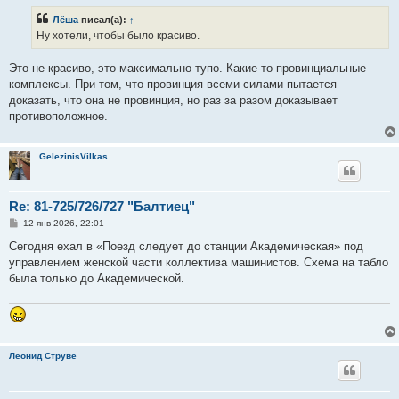
о
б
Лёша
писал(а):
↑
щ
е
Ну хотели, чтобы было красиво.
н
и
е
Это не красиво, это максимально тупо. Какие-то провинциальные
комплексы. При том, что провинция всеми силами пытается
доказать, что она не провинция, но раз за разом доказывает
противоположное.
GelezinisVilkas
Re: 81-725/726/727 "Балтиец"
С
12 янв 2026, 22:01
о
о
Сегодня ехал в «Поезд следует до станции Академическая» под
б
управлением женской части коллектива машинистов. Схема на табло
щ
е
была только до Академической.
н
и
е
Леонид Струве