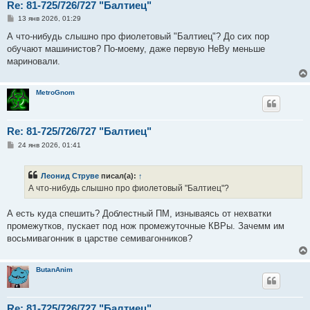
Re: 81-725/726/727 "Балтиец"
С
13 янв 2026, 01:29
о
о
А что-нибудь слышно про фиолетовый "Балтиец"? До сих пор
б
обучают машинистов? По-моему, даже первую НеВу меньше
щ
е
мариновали.
н
и
е
MetroGnom
Re: 81-725/726/727 "Балтиец"
С
24 янв 2026, 01:41
о
о
б
Леонид Струве
писал(а):
↑
щ
е
А что-нибудь слышно про фиолетовый "Балтиец"?
н
и
е
А есть куда спешить? Доблестный ПМ, изнываясь от нехватки
промежутков, пускает под нож промежуточные КВРы. Зачемм им
восьмивагонник в царстве семивагонников?
ButanAnim
Re: 81-725/726/727 "Балтиец"