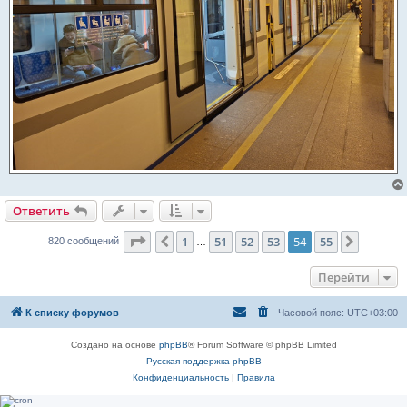
Ответить
Страница
54
из
55
1
51
52
53
54
55
Пред.
След.
820 сообщений
…
Перейти
К списку форумов
Часовой пояс:
UTC+03:00
Создано на основе
phpBB
® Forum Software © phpBB Limited
Русская поддержка phpBB
Конфиденциальность
|
Правила