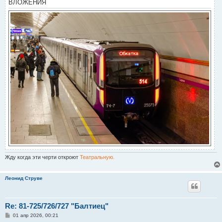
ВЛОЖЕНИЯ
и
е
Жду когда эти черти откроют
Театральную.
Леонид Струве
Re: 81-725/726/727 "Балтиец"
С
01 апр 2026, 00:21
о