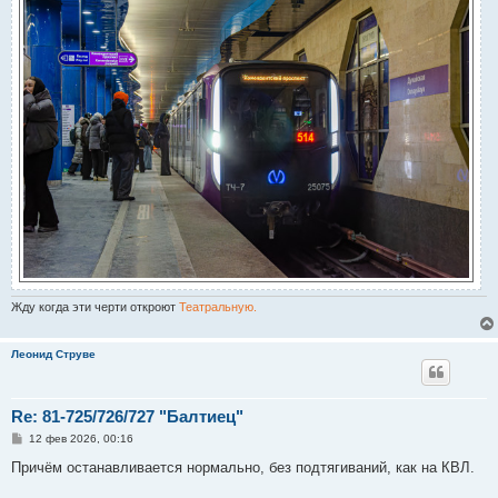
Жду когда эти черти откроют
Театральную.
Леонид Струве
Re: 81-725/726/727 "Балтиец"
С
12 фев 2026, 00:16
о
о
Причём останавливается нормально, без подтягиваний, как на КВЛ.
б
щ