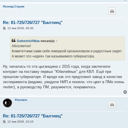
Леонид Струве
Re: 81-725/726/727 "Балтиец"
С
12 янв 2026, 00:30
о
о
б
GelezinisVilkas
писал(а):
↑
щ
е
Абсолютно!
н
Комитетчики сами себе геморрой организовали и радостные сидят.
и
е
А может это «идея» так называемого губернатора.
Ну, началась-то эта цыганщина с 2015 года, когда заключили
контракт на поставку первых "Юбилейных" для КВЛ. Ещё при
прошлом губернаторе. И вроде как это предложил завод в качестве
эксперимента (видимо, увидели НИП и поняли, что цвет в ПМе очень
любят), а руководству ПМ, разумеется, понравилось.
Florstein
Re: 81-725/726/727 "Балтиец"
С
12 янв 2026, 10:10
о