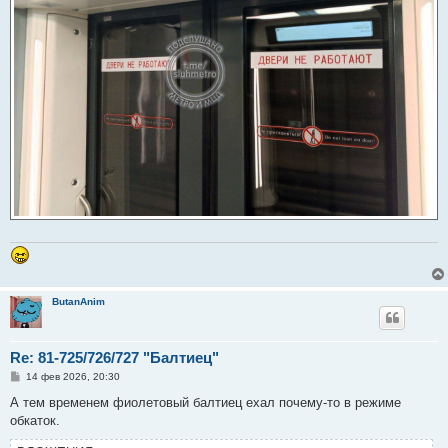
ButanAnim
Re: 81-725/726/727 "Балтиец"
С
14 фев 2026, 20:30
о
о
А тем временем фиолетовый балтиец ехал почему-то в режиме
б
обкаток.
щ
е
н