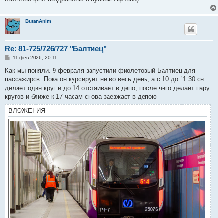
и
е
ButanAnim
Re: 81-725/726/727 "Балтиец"
С
11 фев 2026, 20:11
о
о
Как мы поняли, 9 февраля запустили фиолетовый Балтиец для
б
пассажиров. Пока он курсирует не во весь день, а с 10 до 11:30 он
щ
е
делает один круг и до 14 отстаивает в депо, после чего делает пару
н
кругов и ближе к 17 часам снова заезжает в депою
и
е
ВЛОЖЕНИЯ