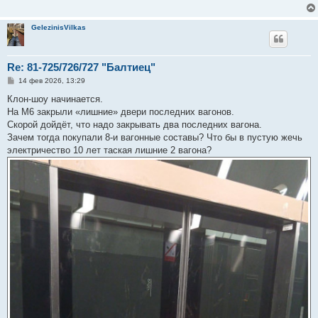
е
н
и
GelezinisVilkas
е
Re: 81-725/726/727 "Балтиец"
С
14 фев 2026, 13:29
о
о
Клон-шоу начинается.
б
На М6 закрыли «лишние» двери последних вагонов.
щ
е
Скорой дойдёт, что надо закрывать два последних вагона.
н
Зачем тогда покупали 8-и вагонные составы? Что бы в пустую жечь
и
е
электричество 10 лет таская лишние 2 вагона?